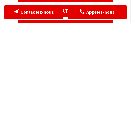
AGENCEMENT EXTÉRIEUR
Contactez-nous
Appelez-nous
OUVERTURE